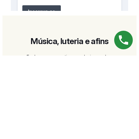
Música, luteria e afins
Explore nossos artigos exclusivos sobre
musicologia, educação musical, Física dicas
sobre construção artesanal e histórias que
celebram a arte dos instrumentos feitos à mão.